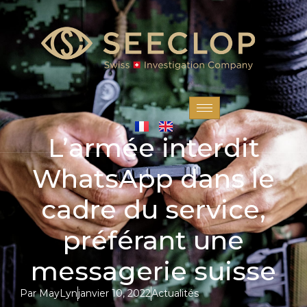
L’armée interdit
WhatsApp dans le
cadre du service,
préférant une
messagerie suisse
Par
MayLyn
janvier 10, 2022
Actualités