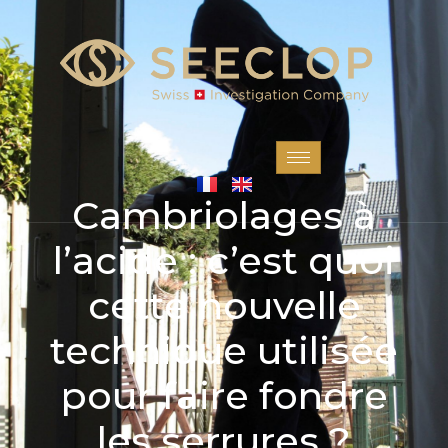
Cambriolages à
l’acide : c’est quoi
cette nouvelle
technique utilisée
pour faire fondre
les serrures ?