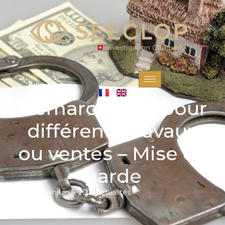
Démarchages pour
différents travaux
ou ventes – Mise en
garde
Par
MayLyn
juin 5, 2022
Actualités